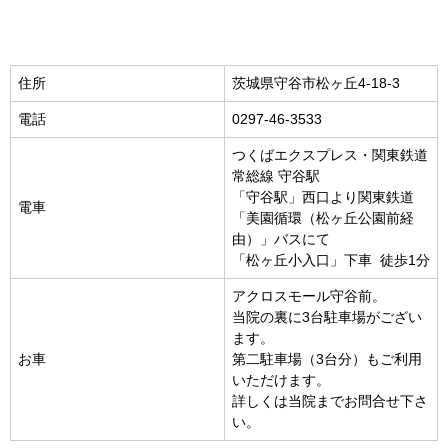
住所
茨城県守谷市松ヶ丘4-18-3
電話
0297-46-3533
つくばエクスプレス・関東鉄道
常総線 守谷駅
「守谷駅」西口より関東鉄道
電車
「美園循環（松ヶ丘公園前経
由）」バスにて
「松ヶ丘小入口」下車 徒歩1分
アクロスモール守谷前。
当院の裏に3台駐車場がござい
ます。
お車
第二駐車場（3台分）もご利用
いただけます。
詳しくは当院までお問合せ下さ
い。